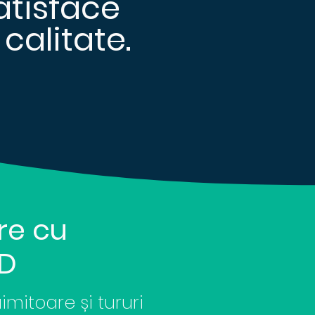
atisface
calitate.
re cu
3D
mitoare și tururi