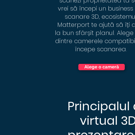
scanezi proprietatea ta 
vrei să începi un business
scanare 3D, ecosistemu
Matterport te ajută să îți 
la bun sfârșit
planul
. Alege
dintre camerele compatibil
începe scanarea.
Alege o cameră
Principalul
virtual 3