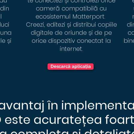
sau
te conectezi și
controlezi
orice
 din
cameră compatibilă cu
l
ecosistemul Matterport.
duci
Creezi, editezi și
distribui
copiile
di
 una
digitale de
oriunde și de pe
ca
e și
orice dispozitiv conectat la
bin
internet.
Descarcă aplicația
 avantaj în implementa
D este acuratețea foar