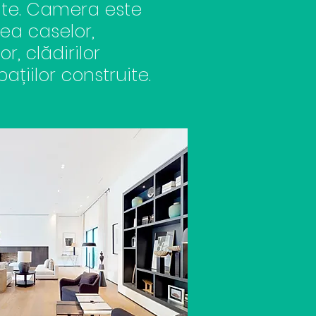
iate. Camera este
ea caselor,
r, clădirilor
pațiilor
construite.