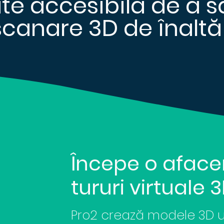
te accesibilă de a s
scanare 3D de înaltă 
Începe o aface
tururi virtuale 
Pro2 crează modele 3D ui