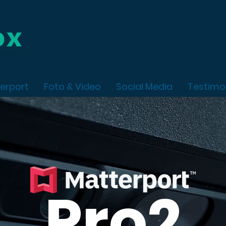
terport
Foto & Video
Social Media
Testimo
Pro2