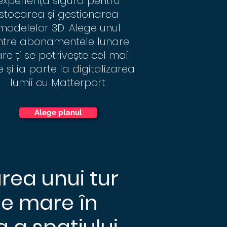
experiență sigură pentru
stocarea și gestionarea
modelelor 3D. Alege unul
ntre abonamentele lunare
re ți se potrivește cel mai
e și ia parte la digitalizarea
lumii cu Matterport.
Alege planul
rea unui tur
te mare în