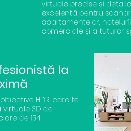
virtuale precise și detal
excelentă pentru scanar
apartamentelor, hotelurilo
comerciale și a tuturor
s
esionistă la
aximă
 obiective HDR. care te
i virtuale 3D de
clare
de 134