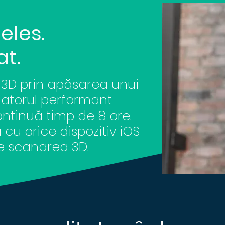
eles.
at.
e 3D prin apăsarea unui
latorul performant
ntinuă timp de 8 ore.
u orice dispozitiv iOS
pe scanarea 3D.