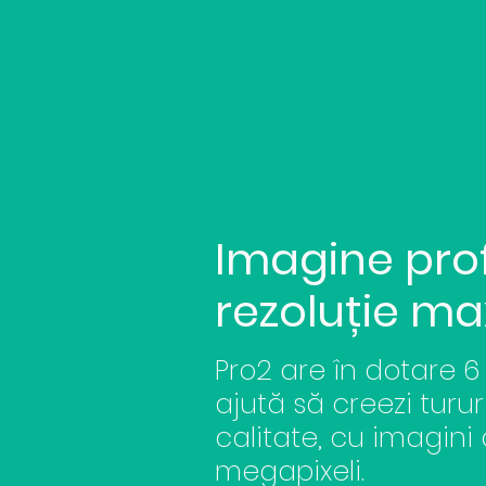
Imagine prof
rezoluție m
Pro2 are în dotare 6
ajută să
creezi
turur
calitate, cu imagini
megapixeli.