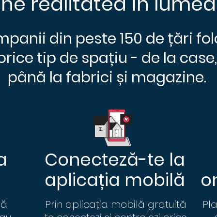
ne realitatea în lumea 
mpanii din peste 150 de țări f
orice tip de spațiu - de la case, 
până la fabrici și magazine.
a
Conecteză-te la
aplicația mobilă
o
să
Prin aplicația mobilă gratuită
Pl