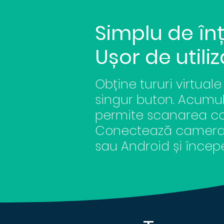
Simplu de înț
Ușor de utiliz
Obține
tururi virtual
singur buton. Acumu
permite scanarea co
Conectează camera c
sau Android și înce