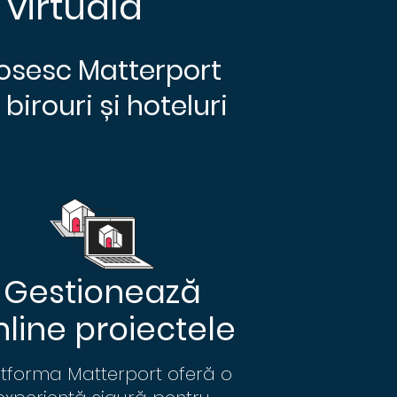
virtuală
olosesc Matterport
birouri și hoteluri
Gestionează
nline proiectele
atforma Matterport oferă o