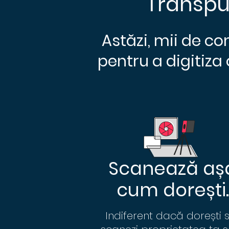
Transpu
Astăzi, mii de co
pentru a digitiza 
Scanează aș
cum dorești.
Indiferent dacă dorești 