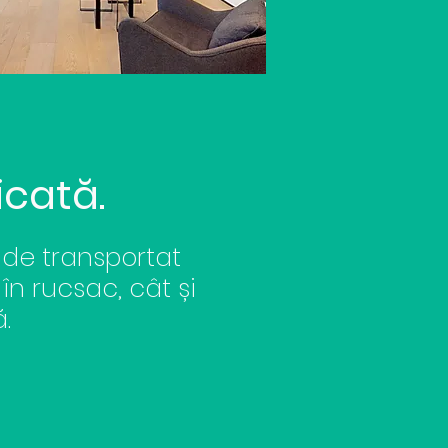
dicată
.
 de transportat
 în rucsac, cât și
.