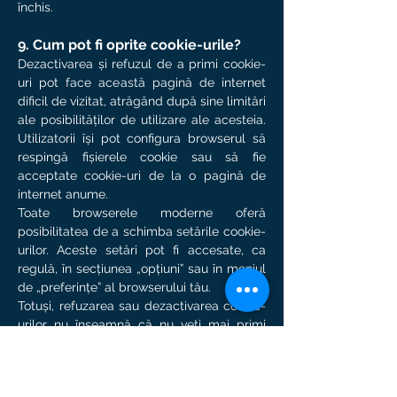
închis.
9. Cum pot fi oprite cookie-urile?
Dezactivarea și refuzul de a primi cookie-
uri pot face această pagină de internet
dificil de vizitat, atrăgând după sine limitări
ale posibilităților de utilizare ale acesteia.
Utilizatorii își pot configura browserul să
respingă fișierele cookie sau să fie
acceptate cookie-uri de la o pagină de
internet anume.
Toate browserele moderne oferă
posibilitatea de a schimba setările cookie-
urilor. Aceste setări pot fi accesate, ca
regulă, în secțiunea „opțiuni” sau în meniul
de „preferințe” al browserului tău.
Totuși, refuzarea sau dezactivarea cookie-
urilor nu înseamnă că nu veți mai primi
publicitate online – ci doar ca aceasta nu
va fi adaptată preferințelor și interesele
dumneavoastră, evidențiate prin