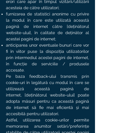
erori care apar în timpul vizitării/utilizării
acesteia de către utilizatori;
furnizarea de statistici anonime cu privire
la modul în care este utilizată această
pagină de internet către [deținătorul
website-ului], în calitate de deținător al
acestei pagini de internet;
anticiparea unor eventuale bunuri care vor
fi în viitor puse la dispoziția utilizatorilor
prin intermediul acestei pagini de internet,
în funcție de serviciile / produsele
accesate.
Pe baza feedback-ului transmis prin
cookie-uri în legătură cu modul în care se
utilizează această pagină de
internet, [deținătorul website-ului] poate
adopta măsuri pentru ca această pagină
de internet să fie mai eficientă și mai
accesibilă pentru utilizatori.
Astfel, utilizarea cookie-urilor permite
memorarea anumitor setări/preferințe
stabilite de către utilizatorii acestei pagini